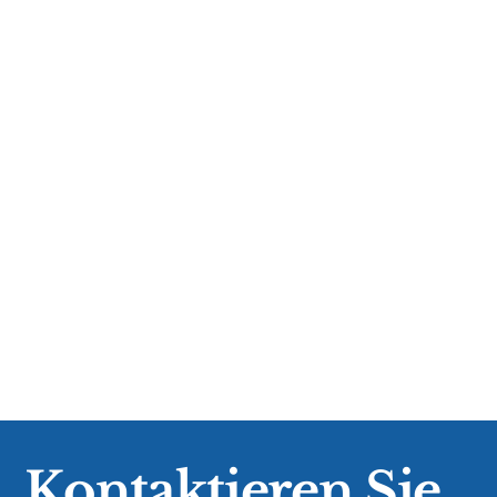
Hallo Ihr lieben Nostromo Fans,
wundert euch bitte nicht, das hier noch
keine Beiträge stehen.
Wir mussten das Gästebuch aufgrund
übler Attacken löschen und neu
aufsetzen.
Uwe Diller
Kontaktieren Sie