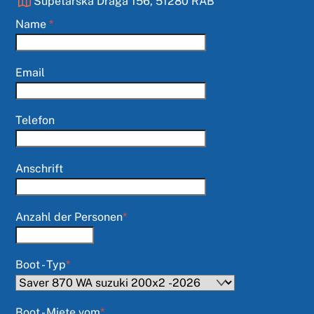
Supetarska Draga 156, 51280 RAB
Name
*
Email
Telefon
Anschrift
Anzahl der Personen
*
Boot - Typ
*
Boot - Miete vom
*