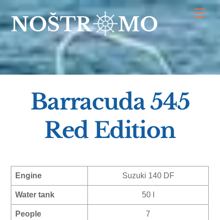
Skip
Men
to
content
Barracuda 545
Red Edition
Engine
Suzuki 140 DF
Water tank
50 l
People
7