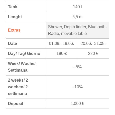
Tank
140 l
Lenght
5,5 m
Shower, Depth finder, Bluetooth-
Extras
Radio, movable table
Date
01.09.–19.06.
20.06.–31.08.
Day/ Tag/ Giorno
190 €
220 €
Week/ Woche/
–5%
Settimana
2 weeks/ 2
wochen/ 2
–10%
settimana
Deposit
1.000 €