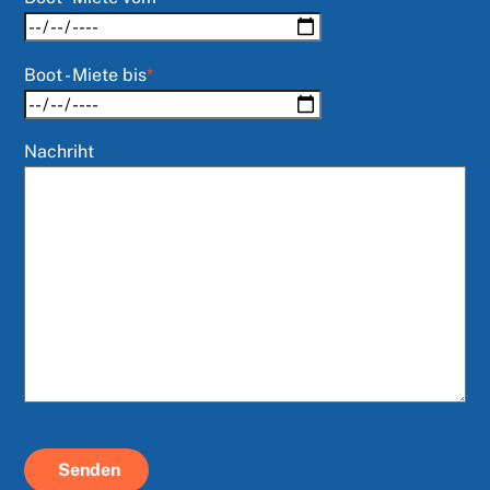
Boot - Miete bis
*
Nachriht
Senden