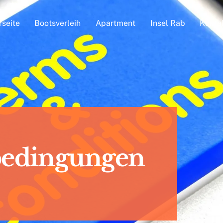
rseite
Bootsverleih
Apartment
Insel Rab
Konta
bedingungen