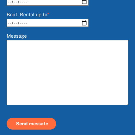
Boat - Rental up to
*
Message
Send messate